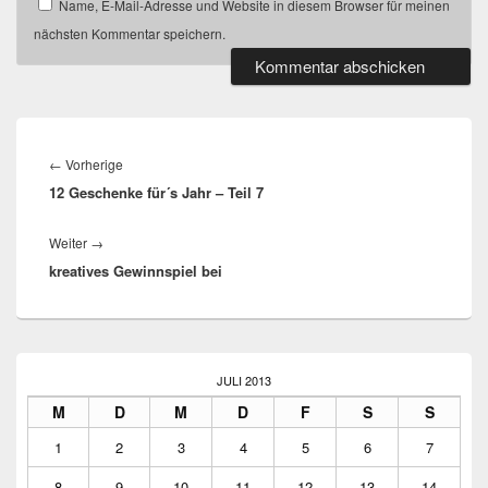
Name, E-Mail-Adresse und Website in diesem Browser für meinen
nächsten Kommentar speichern.
Beitragsnavigation
Vorheriger
←
Vorherige
12 Geschenke für´s Jahr – Teil 7
Beitrag:
Nächster
Weiter
→
kreatives Gewinnspiel bei
Beitrag:
Primärer
Seitenleisten
JULI 2013
Widget-
M
D
M
D
F
S
S
Bereich
1
2
3
4
5
6
7
8
9
10
11
12
13
14