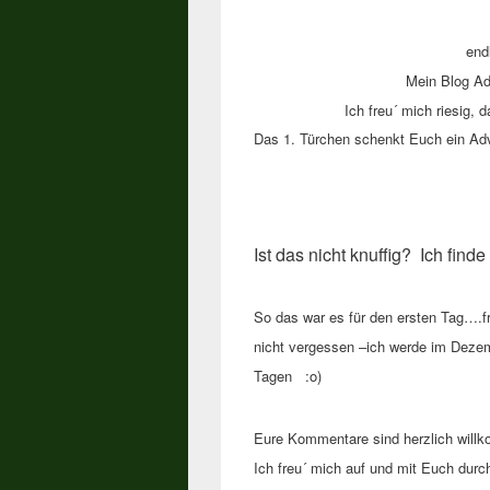
end
Mein Blog
Adv
Ich freu´ mich riesig,
Das 1
. Türchen schenkt Euch ein Ad
Ist das nicht knuffig? Ich fin
So das war es für d
en ersten Tag….f
nicht vergessen
–
i
ch werde im
Deze
Tagen
:o)
Eure Kommentare sind herzlich will
Ich freu
´ mich auf
und mit
Euch durc