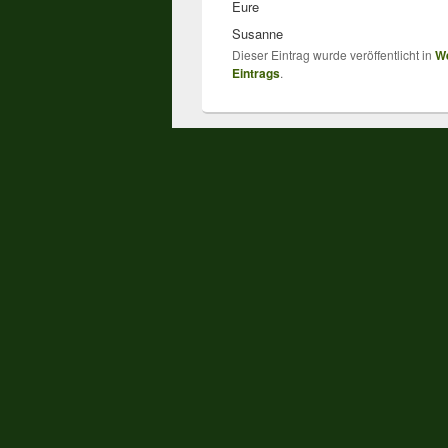
Eure
Susanne
Dieser Eintrag wurde veröffentlicht in
W
Eintrags
.
0 Replies to “Türchen Nr. 1”
Susanne
sagte am
01
Danke Nela,
ich freu mich….b
lg Susanne
↓
Antworten