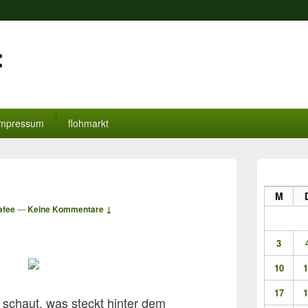
:
impressum
flohmarkt
Primärer
Seitenleisten
Widget-
M
Bereich
afee
—
Keine Kommentare ↓
3
10
1
17
1
 schaut, was
steckt
hinter dem