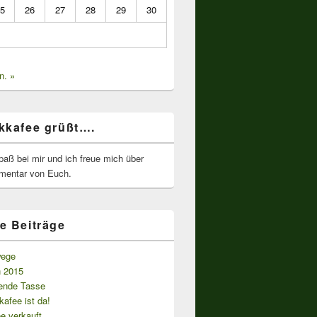
5
26
27
28
29
30
n. »
kkafee grüßt….
paß bei mir und ich freue mich über
mentar von Euch.
e Beiträge
wege
n 2015
ende Tasse
afee ist da!
e verkauft