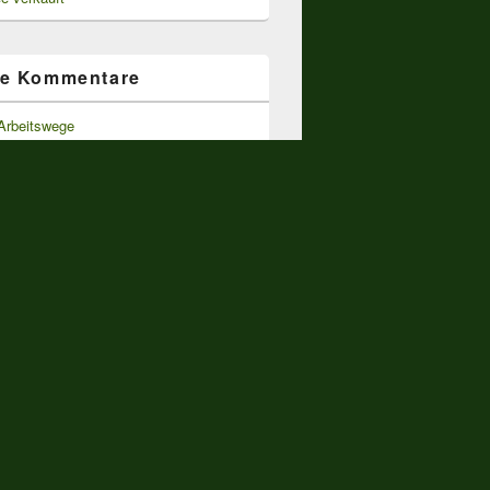
te Kommentare
Arbeitswege
 2015 – ::. mekkafee .::
zu
Päckchen
dpol….
ce
zu
Die mekkafee ist da!
e
zu
Raffaello – die weiße Engelhafte
zu
Raffaello – die weiße Engelhafte
rien