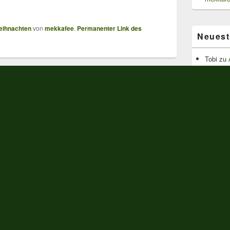
eihnachten
von
mekkafee
.
Permanenter Link des
Neues
Tobi
zu
Wichteln
vom Nor
Eminen
Susann
Pracht
/12/2012 um 20:31 Uhr
:
Anonym
Pracht
is morgen :o)
Katego
Kategorien