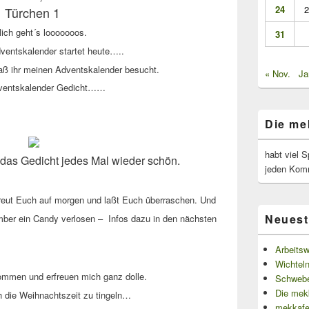
24
2
Türchen 1
lich
geht´s looooooos.
31
entskalender startet heute…..
 daß ihr meinen Adventskalender besucht.
« Nov.
Ja
v
entskalender Ge
dicht……
Die me
habt viel S
de das Gedicht jedes Mal wieder schön.
jeden Kom
reut Euch auf morgen und l
aß
t Euch überraschen. Und
Neuest
mber
ein Candy verlosen –
Infos dazu in den
nächsten
Arbeits
Wichtel
kommen und erfreuen mich
ganz dolle.
Schweb
Die mekk
h die
Weihnachtszeit zu tingeln…
mekkafe