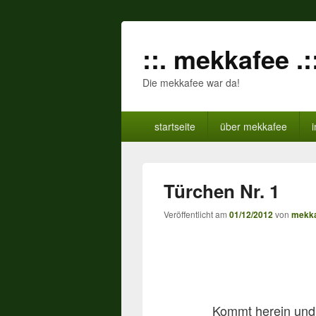
::. mekkafee .:
Die mekkafee war da!
Primäres
startseite
über mekkafee
Menü
Türchen Nr. 1
Veröffentlicht am
01/12/2012
von
mekk
Kommt herein und