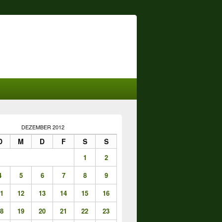
DEZEMBER 2012
D
M
D
F
S
S
1
2
4
5
6
7
8
9
1
12
13
14
15
16
8
19
20
21
22
23