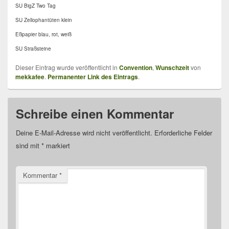
SU BigZ Two Tag
SU Zellophantüten klein
Eßpapier blau, rot, weiß
SU Straßsteine
Dieser Eintrag wurde veröffentlicht in
Convention
,
Wunschzeit
von
mekkafee
.
Permanenter Link des Eintrags
.
Schreibe einen Kommentar
Deine E-Mail-Adresse wird nicht veröffentlicht.
Erforderliche Felder
sind mit
*
markiert
Kommentar
*