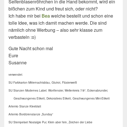
Seifenblasenröhrchen in die Hand bekommt, wird ein
bißchen zum Kind und freut sich, oder nicht?
Ich habe mir bei
Bea
welche bestellt und schon eine
tolle Idee, was ich damit machen werde. Die sind
nämlich ohne Werbung – also sehr klasse zum
verbasteln :o)
Gute Nacht schon mal
Eure
Susanne
verwendet:
SU Farbkarton Mitternachtsblau, Glutrot, Flüsterweiß
SU Stanzen Modernes Label. Wortfenster, Wellenkreis 7/8″, Eckenabrunder,
Geschwungenes Etikett, Dekoratives Etikett, Geschwungenes Mini-Etikett
Artemio Stanze Kleeblatt
Artemio Bordürenstanze „Sunday“
SU Stempelset Nostalgie Pur, Klein aber fein, Zeichen der Liebe