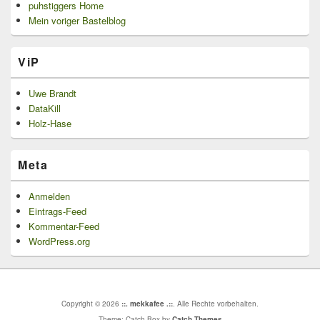
puhstiggers Home
Mein voriger Bastelblog
ViP
Uwe Brandt
DataKill
Holz-Hase
Meta
Anmelden
Eintrags-Feed
Kommentar-Feed
WordPress.org
Copyright © 2026
::. mekkafee .::
. Alle Rechte vorbehalten.
Theme: Catch Box by
Catch Themes