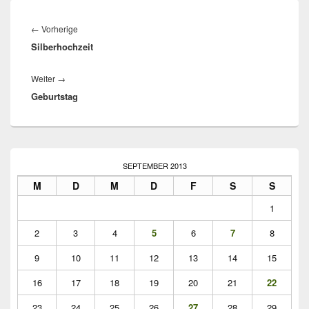
Beitragsnavigation
Vorheriger
←
Vorherige
Silberhochzeit
Beitrag:
Nächster
Weiter
→
Geburtstag
Beitrag:
Primärer
Seitenleisten
SEPTEMBER 2013
Widget-
M
D
M
D
F
S
S
Bereich
1
2
3
4
5
6
7
8
9
10
11
12
13
14
15
16
17
18
19
20
21
22
23
24
25
26
27
28
29